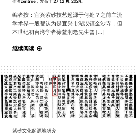
作者
zentrue
，发布于
27 12 月, 2024
。
编者按：宜兴紫砂技艺起源于何处？之前主流
学术界一般都认为是宜兴市湖㳇镇金沙寺，但
本世纪初台湾学者徐鳌润老先生曾 […]
徐
继续阅读
鳌
润
《供
春
壶
史
初
考》
内
容
紫砂文化起源地研究