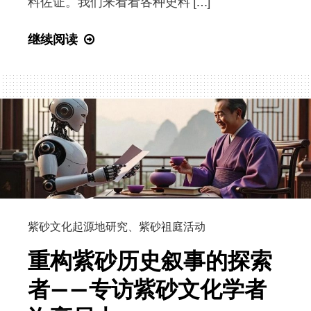
料佐证。我们来看看各种史料 […]
许
继续阅读
亮
时
顺
华
|
众
说
纷
纭
金
紫砂文化起源地研究
、
紫砂祖庭活动
沙
重构紫砂历史叙事的探索
寺
者——专访紫砂文化学者