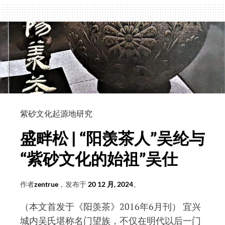
明
|
不
是
供
春
式
的
供
紫砂文化起源地研究
春
盛畔松 | “阳羡茶人”吴纶与
壶
“紫砂文化的始祖”吴仕
作者
zentrue
，发布于
20 12 月, 2024
。
（本文首发于《阳羡茶》2016年6月刊） 宜兴
城内吴氏堪称名门望族，不仅在明代以后一门