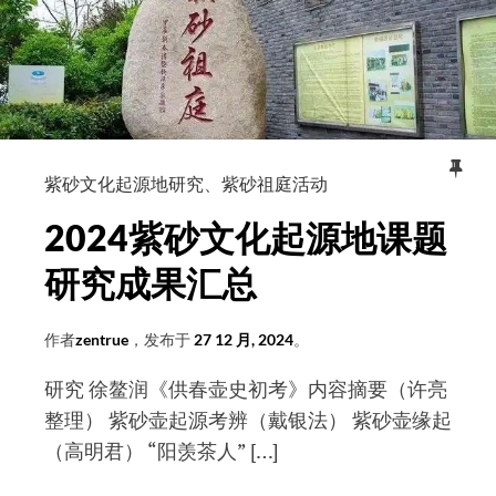
课
懂
题
紫
组
砂
组
起
长
源
许
地
亮
紫砂文化起源地研究
、
紫砂祖庭活动
之
2024紫砂文化起源地课题
争
研究成果汇总
作者
zentrue
，发布于
27 12 月, 2024
。
研究 徐鳌润《供春壶史初考》内容摘要（许亮
整理） 紫砂壶起源考辨（戴银法） 紫砂壶缘起
（高明君） “阳羡茶人” […]