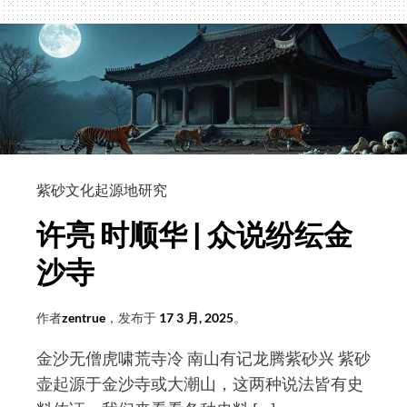
须
尔
说，
总
我
理
法
赠
妙
送
难
紫
思
砂
——
紫砂文化起源地研究
作
“紫
品
许亮 时顺华 | 众说纷纭金
砂
禅”
沙寺
体
系
作者
zentrue
，发布于
17 3 月, 2025
。
初
金沙无僧虎啸荒寺冷 南山有记龙腾紫砂兴 紫砂
探
壶起源于金沙寺或大潮山，这两种说法皆有史