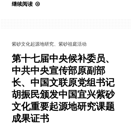
紫
继续阅读
砂
文
化
起
源
紫砂文化起源地研究
、
紫砂祖庭活动
地，
第十七届中央候补委员、
看
看
中共中央宣传部原副部
AI
长、中国文联原党组书记
怎
么
胡振民颁发中国宜兴紫砂
说？
文化重要起源地研究课题
成果证书