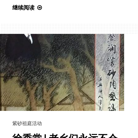
定！
徐
继续阅读
鳌
润
著
作
手
稿
及
文
献
资
料
捐
赠
紫砂祖庭活动
仪
式