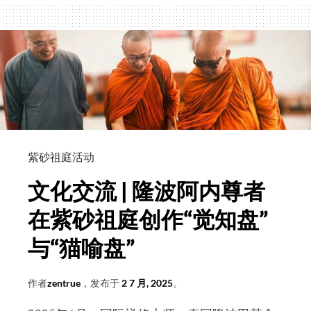
翻
车
现
场：
一
本
正
经
引
紫砂祖庭活动
经
文化交流 | 隆波阿内尊者
据
典，
在紫砂祖庭创作“觉知盘”
背
与“猫喻盘”
后
竟
作者
zentrue
，发布于
2 7 月, 2025
。
是
胡