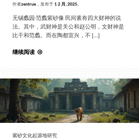
传
作者
zentrue
，发布于
1 2 月, 2025
。
部
无锡蠡园·范蠡紫砂像 民间素有四大财神的说
原
法。其中，武财神是关公和赵公明，文财神是
副
比干和范蠡。而在陶都宜兴，不 […]
部
长、
说
继续阅读
中
破
国
源
文
流
联
惊
原
煞
党
人，
组
紫
书
砂
记
始
胡
祖
紫砂文化起源地研究
振