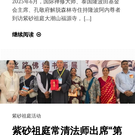
2025年6月，国际禅修大师、泰国隆波田基金
编
会主席、孔敬府解脱森林寺住持隆波阿内尊者
乱
到访紫砂祖庭大潮山福源寺， […]
造？
学
文
继续阅读
术
化
底
交
线
流
在
|
哪
隆
里？
波
阿
内
尊
者
紫砂祖庭活动
在
紫砂祖庭常清法师出席“第
紫