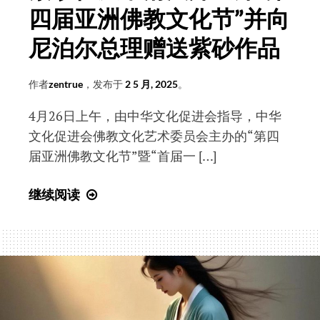
砂
四届亚洲佛教文化节”并向
祖
尼泊尔总理赠送紫砂作品
庭
创
作者
zentrue
，发布于
2 5 月, 2025
。
作
“觉
4月26日上午，由中华文化促进会指导，中华
知
文化促进会佛教文化艺术委员会主办的“第四
盘”
届亚洲佛教文化节”暨“首届一 […]
与
“猫
紫
继续阅读
喻
砂
盘”
祖
庭
常
清
法