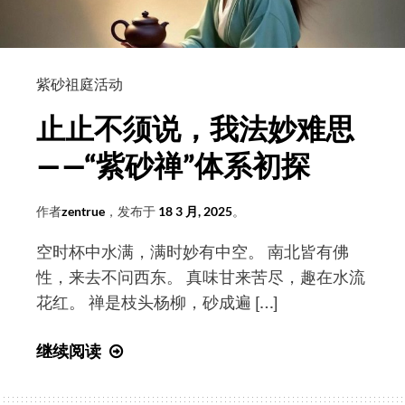
师
出
席
“第
紫砂祖庭活动
四
止止不须说，我法妙难思
届
亚
——“紫砂禅”体系初探
洲
佛
作者
zentrue
，发布于
18 3 月, 2025
。
教
空时杯中水满，满时妙有中空。 南北皆有佛
文
性，来去不问西东。 真味甘来苦尽，趣在水流
化
花红。 禅是枝头杨柳，砂成遍 […]
节”
并
止
继续阅读
向
止
尼
不
泊