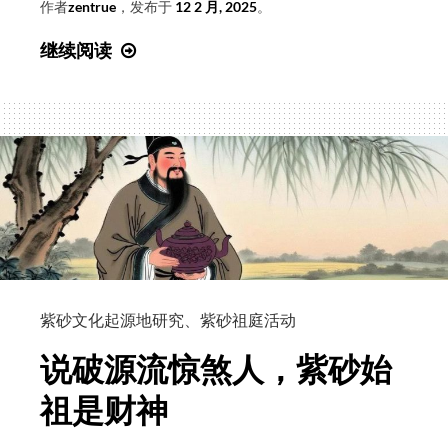
作者
zentrue
，发布于
12 2 月, 2025
。
第
继续阅读
十
七
届
中
央
候
补
委
员、
中
紫砂文化起源地研究
、
紫砂祖庭活动
共
说破源流惊煞人，紫砂始
中
央
祖是财神
宣