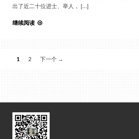
出了近二十位进士、举人， […]
盛
继续阅读
畔
松
|
“阳
文
1
2
下一个 →
羡
章
茶
导
人”
航
吴
纶
与
“紫
砂
文