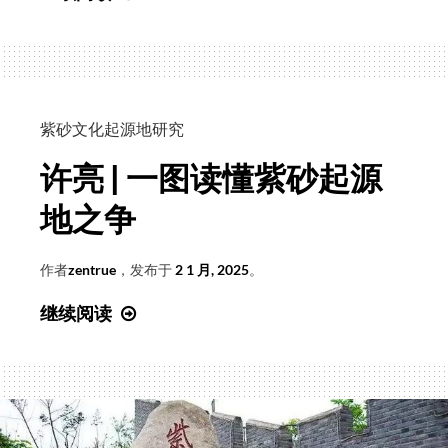
破
源
流
万
法
紫砂文化起源地研究
通
许亮 | 一图读懂紫砂起源
——
专
地之争
访
紫
作者
zentrue
，发布于
2 1 月, 2025
。
砂
许
继续阅读
文
亮
化
|
起
一
源
图
地
读