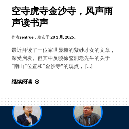
是
民
空寺虎寺金沙寺，风声雨
财
颁
神
声读书声
发
中
国
作者
zentrue
，发布于
28 1 月, 2025
。
宜
最近拜读了一位家世显赫的紫砂才女的文章，
兴
深受启发。但其中反驳徐鳌润老先生的关于
紫
“南山”位置和“金沙寺”的观点， […]
砂
文
空
继续阅读
化
寺
重
虎
要
寺
起
金
源
沙
地
寺，