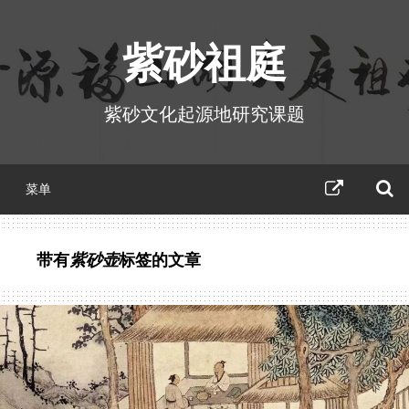
跳
至
紫砂祖庭
正
文
紫砂文化起源地研究课题
紫
菜单
砂
祖
庭
活
带有
紫砂壶
标签的文章
动