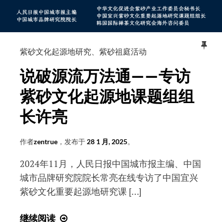
研
风
究
声
课
雨
题
声
紫砂文化起源地研究
、
紫砂祖庭活动
成
读
果
说破源流万法通——专访
书
证
声
紫砂文化起源地课题组组
书
长许亮
作者
zentrue
，发布于
28 1 月, 2025
。
2024年11月，人民日报中国城市报主编、中国
城市品牌研究院院长常亮在线专访了中国宜兴
紫砂文化重要起源地研究课 […]
说
继续阅读