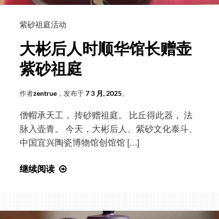
探
索
紫砂祖庭活动
者
——
大彬后人时顺华馆长赠壶
专
紫砂祖庭
访
紫
作者
zentrue
，发布于
7 3 月, 2025
。
砂
文
僧帽承天工， 抟砂赠祖庭。 比丘得此器， 法
化
脉入壶青。 今天，大彬后人、紫砂文化泰斗、
学
中国宜兴陶瓷博物馆创馆馆 […]
者
许
大
继续阅读
亮
彬
居
后
士
人