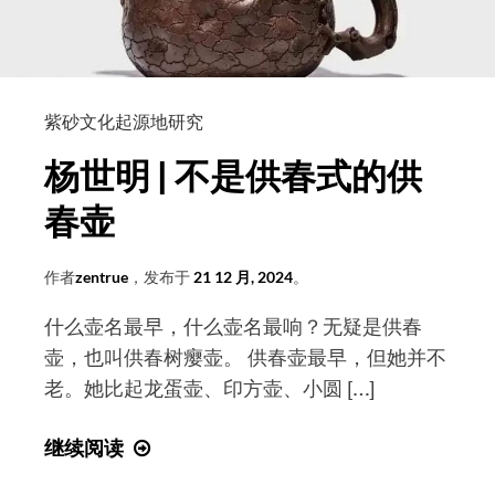
们
永
远
不
会
紫砂文化起源地研究
忘
杨世明 | 不是供春式的供
记
您
春壶
——
悼
作者
zentrue
，发布于
21 12 月, 2024
。
念
什么壶名最早，什么壶名最响？无疑是供春
徐
壶，也叫供春树瘿壶。 供春壶最早，但她并不
鳌
老。她比起龙蛋壶、印方壶、小圆 […]
润
先
杨
继续阅读
生
世