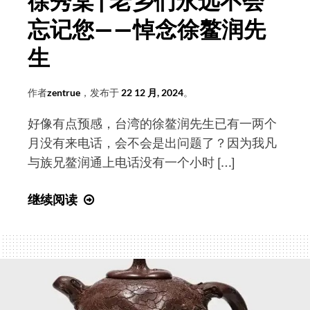
徐秀棠 | 老乡们永远不会
在
忘记您——悼念徐鳌润先
大
潮
生
山
福
作者
zentrue
，发布于
22 12 月, 2024
。
源
寺
好像有点预感，台湾的徐鳌润先生已有一两个
举
月没有来电话，会不会是出问题了？因为我凡
行
与族兄鳌润通上电话没有一个小时 […]
徐
继续阅读
秀
棠
|
老
乡