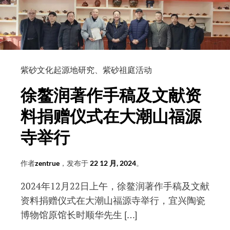
紫
砂
专
著
《阳
羡
紫砂文化起源地研究
、
紫砂祖庭活动
茗
徐鳌润著作手稿及文献资
壶
系》
料捐赠仪式在大潮山福源
成
寺举行
书
于
作者
zentrue
，发布于
22 12 月, 2024
。
明
代
2024年12月22日上午，徐鳌润著作手稿及文献
吗？
资料捐赠仪式在大潮山福源寺举行，宜兴陶瓷
不
博物馆原馆长时顺华先生 […]
一