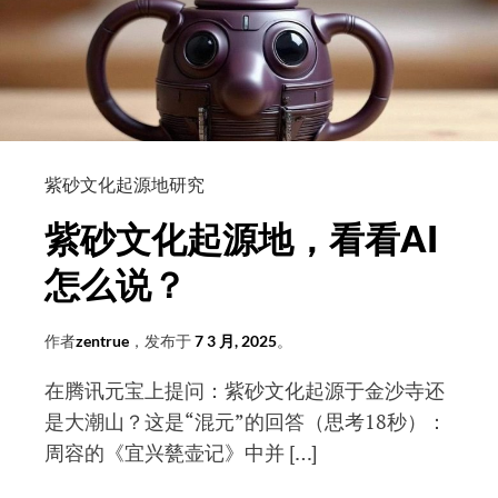
时
顺
华
馆
长
赠
壶
紫砂文化起源地研究
紫
紫砂文化起源地，看看AI
砂
祖
怎么说？
庭
作者
zentrue
，发布于
7 3 月, 2025
。
在腾讯元宝上提问：紫砂文化起源于金沙寺还
是大潮山？这是“混元”的回答（思考18秒）：
周容的《宜兴甆壶记》中并 […]