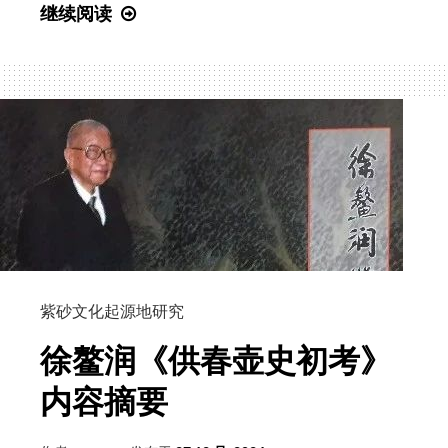
2024
继续阅读
紫
砂
文
化
起
源
地
课
题
研
究
紫砂文化起源地研究
成
徐鳌润《供春壶史初考》
果
汇
内容摘要
总