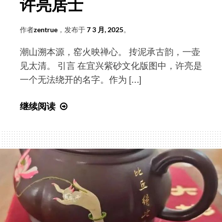
许亮居士
作者
zentrue
，发布于
7 3 月, 2025
。
潮山溯本源，窑火映禅心。 抟泥承古韵，一壶
见太清。 引言 在宜兴紫砂文化版图中，许亮是
一个无法绕开的名字。作为 […]
重
继续阅读
构
紫
砂
历
史
叙
事
的