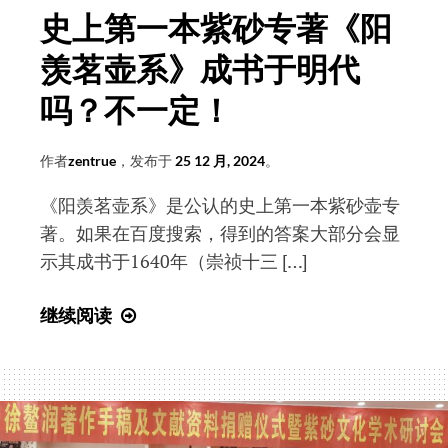
摘
史上第一本紫砂专著《阳
要
羡茗壶系》成书于明代
吗？不一定！
作者
zentrue
，发布于
25 12 月, 2024
。
《阳羡茗壶系》是公认的史上第一本紫砂壶专
著。如果在百度搜索，得到的答案大部分会显
示其成书于1640年（崇祯十三 […]
史
继续阅读
上
第
一
本