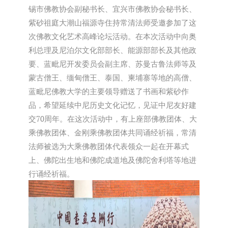
锡市佛教协会副秘书长、宜兴市佛教协会秘书长、
紫砂祖庭大潮山福源寺住持常清法师受邀参加了这
次佛教文化艺术高峰论坛活动。在本次活动中向奥
利总理及尼泊尔文化部部长、能源部部长及其他政
要、蓝毗尼开发委员会副主席、苏曼古鲁法师等及
蒙古僧王、缅甸僧王、泰国、柬埔寨等地的高僧、
蓝毗尼佛教大学的主要领导赠送了书画和紫砂作
品，希望延续中尼历史文化记忆，见证中尼友好建
交70周年。在这次活动中，有上座部佛教团体、大
乘佛教团体、金刚乘佛教团体共同诵经祈福，常清
法师被选为大乘佛教团体代表领众一起在开幕式
上、佛陀出生地和佛陀成道地及佛陀舍利塔等地进
行诵经祈福。