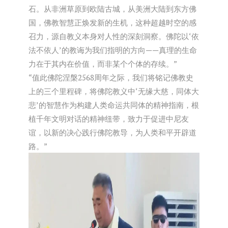
石。从非洲草原到欧陆古城，从美洲大陆到东方佛
国，佛教智慧正焕发新的生机，这种超越时空的感
召力，源自教义本身对人性的深刻洞察。佛陀以
‘
依
法不依人
’
的教诲为我们指明的方向——真理的生命
力在于其内在价值，而非某个个体的存续。”
“值此佛陀涅槃2568周年之际，我们将铭记佛教史
上的三个里程碑，将佛陀教义中
‘
无缘大慈，同体大
悲
’
的智慧作为构建人类命运共同体的精神指南，根
植千年文明对话的精神纽带，致力于促进中尼友
谊，以新的决心践行佛陀教导，为人类和平开辟道
路。”