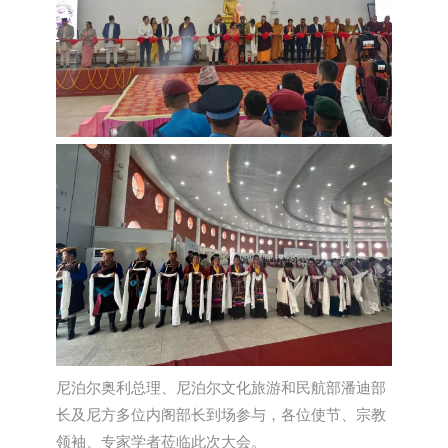
尼泊尔奥利总理、尼泊尔文化旅游和民航部潘迪部
长及尼方多位内阁部长到场参与，各位使节、宗教
领袖、专家学者莅临此次大会。