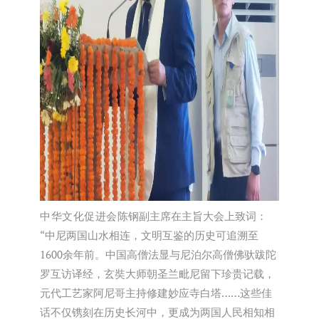
中华文化促进会
陈钢副主席在主旨大会上致词：
“中尼两国山水相连，文明互鉴的历史可追溯至
1600余年前。中国高僧法显与尼泊尔高僧佛驮跋陀
罗互访译经，玄奘大师朝圣兰毗尼留下珍贵记载，
元代工艺家阿尼哥主持修建妙应寺白塔……这些佳
话不仅镌刻在历史长河中，更成为两国人民相知相