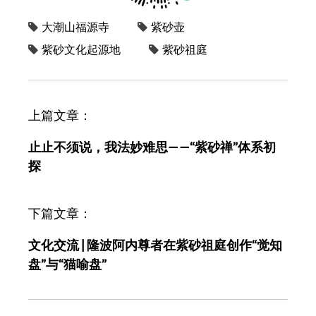
大潮山福源寺
紫砂壶
紫砂文化起源地
紫砂祖庭
文
上篇文章：
章
止止不须说，我法妙难思——“紫砂禅”体系初
导
探
航
下篇文章：
文化交流 | 隆波阿内尊者在紫砂祖庭创作“觉知
盘”与“猫喻盘”