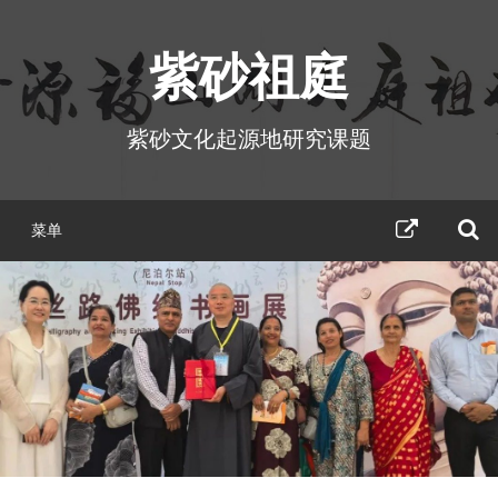
跳
至
紫砂祖庭
正
文
紫砂文化起源地研究课题
紫
菜单
砂
祖
庭
活
动