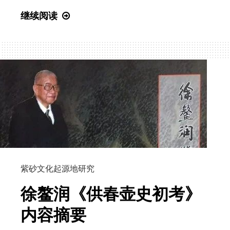
2024
继续阅读
紫
砂
文
化
起
源
地
课
题
研
究
紫砂文化起源地研究
成
徐鳌润《供春壶史初考》
果
汇
内容摘要
总