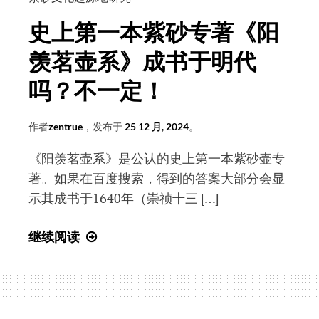
摘
史上第一本紫砂专著《阳
要
羡茗壶系》成书于明代
吗？不一定！
作者
zentrue
，发布于
25 12 月, 2024
。
《阳羡茗壶系》是公认的史上第一本紫砂壶专
著。如果在百度搜索，得到的答案大部分会显
示其成书于1640年（崇祯十三 […]
史
继续阅读
上
第
一
本