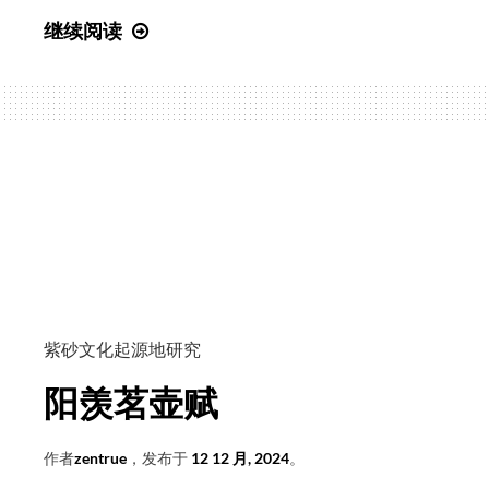
树
宜
继续阅读
瘿
兴
壶
甆
的
壶
故
记
事
紫砂文化起源地研究
阳羡茗壶赋
作者
zentrue
，发布于
12 12 月, 2024
。