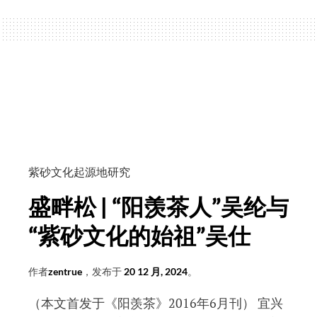
明
|
不
是
供
春
式
的
供
紫砂文化起源地研究
春
盛畔松 | “阳羡茶人”吴纶与
壶
“紫砂文化的始祖”吴仕
作者
zentrue
，发布于
20 12 月, 2024
。
（本文首发于《阳羡茶》2016年6月刊） 宜兴