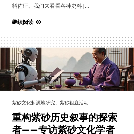
料佐证。我们来看看各种史料 […]
节”
并
许
继续阅读
向
亮
尼
时
泊
顺
尔
华
总
|
理
众
赠
说
送
纷
紫
纭
砂
金
紫砂文化起源地研究
、
紫砂祖庭活动
作
沙
品
重构紫砂历史叙事的探索
寺
者——专访紫砂文化学者