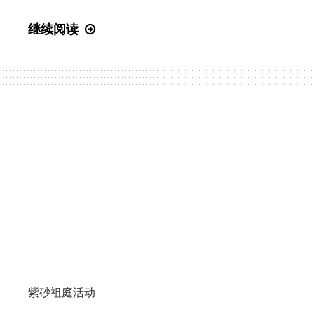
一
定！
徐
继续阅读
鳌
润
著
作
手
稿
及
文
献
资
料
捐
赠
紫砂祖庭活动
仪
式