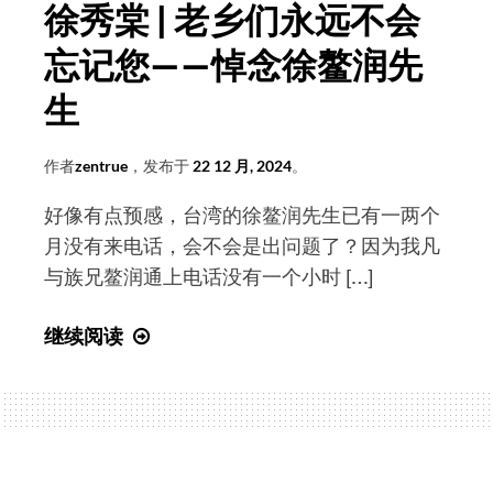
徐秀棠 | 老乡们永远不会
在
忘记您——悼念徐鳌润先
大
潮
生
山
福
作者
zentrue
，发布于
22 12 月, 2024
。
源
寺
好像有点预感，台湾的徐鳌润先生已有一两个
举
月没有来电话，会不会是出问题了？因为我凡
行
与族兄鳌润通上电话没有一个小时 […]
徐
继续阅读
秀
棠
|
老
乡