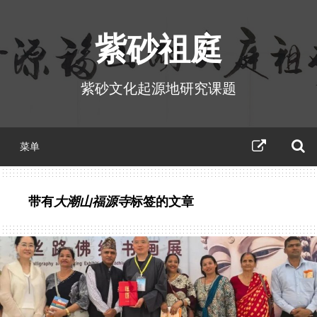
跳
至
紫砂祖庭
正
文
紫砂文化起源地研究课题
紫
菜单
砂
祖
庭
活
带有
大潮山福源寺
标签的文章
动