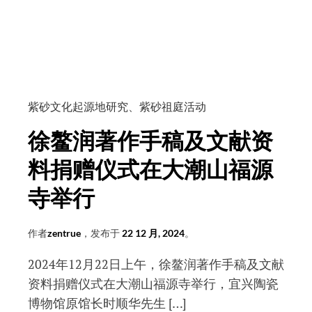
紫
砂
专
著
《阳
羡
紫砂文化起源地研究
、
紫砂祖庭活动
茗
徐鳌润著作手稿及文献资
壶
系》
料捐赠仪式在大潮山福源
成
寺举行
书
于
作者
zentrue
，发布于
22 12 月, 2024
。
明
代
2024年12月22日上午，徐鳌润著作手稿及文献
吗？
资料捐赠仪式在大潮山福源寺举行，宜兴陶瓷
不
博物馆原馆长时顺华先生 […]