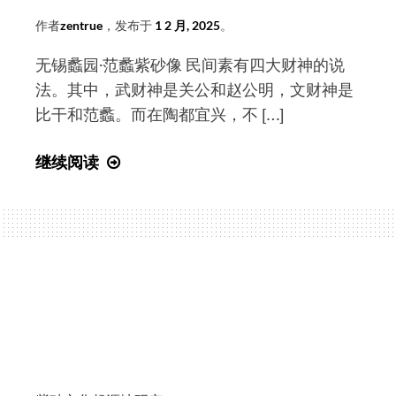
传
作者
zentrue
，发布于
1 2 月, 2025
。
部
无锡蠡园·范蠡紫砂像 民间素有四大财神的说
原
法。其中，武财神是关公和赵公明，文财神是
副
比干和范蠡。而在陶都宜兴，不 […]
部
长、
说
继续阅读
中
破
国
源
文
流
联
惊
原
煞
党
人，
组
紫
书
砂
记
始
胡