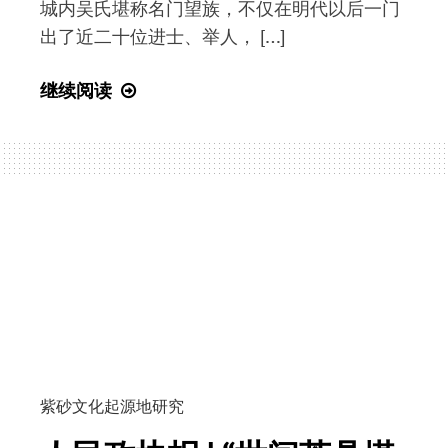
城内吴氏堪称名门望族，不仅在明代以后一门
出了近二十位进士、举人， […]
盛
继续阅读
畔
松
|
“阳
羡
茶
人”
吴
纶
与
“紫
紫砂文化起源地研究
砂
文