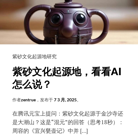
时
顺
华
馆
长
赠
壶
紫砂文化起源地研究
紫
紫砂文化起源地，看看AI
砂
祖
怎么说？
庭
作者
zentrue
，发布于
7 3 月, 2025
。
在腾讯元宝上提问：紫砂文化起源于金沙寺还
是大潮山？这是“混元”的回答（思考18秒）：
周容的《宜兴甆壶记》中并 […]