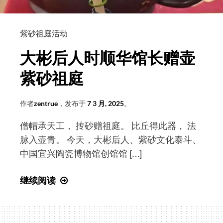
探
索
紫砂祖庭活动
者
——
大彬后人时顺华馆长赠壶
专
紫砂祖庭
访
紫
作者
zentrue
，发布于
7 3 月, 2025
。
砂
文
僧帽承天工， 抟砂赠祖庭。 比丘得此器， 法
化
脉入壶青。 今天，大彬后人、紫砂文化泰斗、
学
中国宜兴陶瓷博物馆创馆馆 […]
者
许
大
继续阅读
亮
彬
居
后
士
人