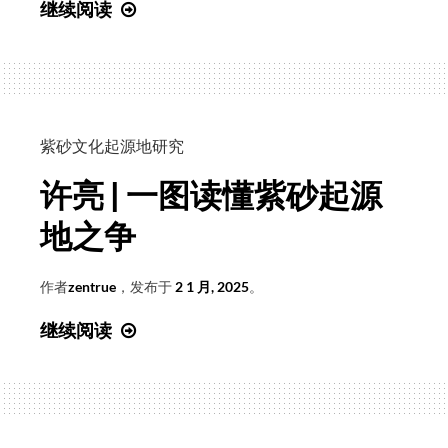
说
继续阅读
破
源
流
万
法
紫砂文化起源地研究
通
许亮 | 一图读懂紫砂起源
——
专
地之争
访
紫
作者
zentrue
，发布于
2 1 月, 2025
。
砂
许
继续阅读
文
亮
化
|
起
一
源
图
地