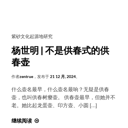
们
永
远
不
会
紫砂文化起源地研究
忘
杨世明 | 不是供春式的供
记
您
春壶
——
悼
作者
zentrue
，发布于
21 12 月, 2024
。
念
什么壶名最早，什么壶名最响？无疑是供春
徐
壶，也叫供春树瘿壶。 供春壶最早，但她并不
鳌
老。她比起龙蛋壶、印方壶、小圆 […]
润
先
杨
继续阅读
生
世