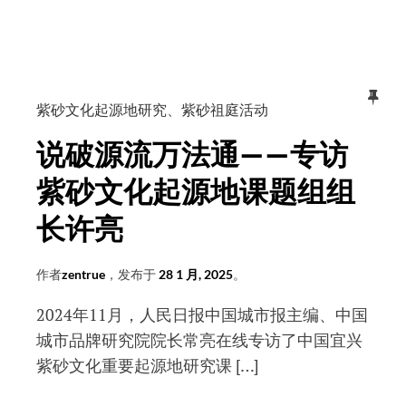
寺，
研
风
究
声
课
雨
题
声
紫砂文化起源地研究
、
紫砂祖庭活动
成
读
果
说破源流万法通——专访
书
证
声
紫砂文化起源地课题组组
书
长许亮
作者
zentrue
，发布于
28 1 月, 2025
。
2024年11月，人民日报中国城市报主编、中国
城市品牌研究院院长常亮在线专访了中国宜兴
紫砂文化重要起源地研究课 […]