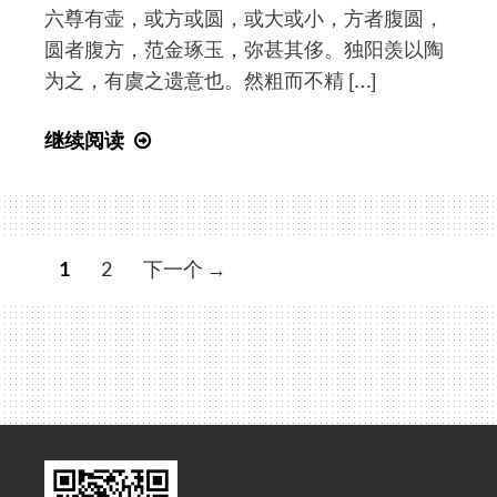
六尊有壶，或方或圆，或大或小，方者腹圆，
圆者腹方，范金琢玉，弥甚其侈。独阳羡以陶
为之，有虞之遗意也。然粗而不精 […]
阳
继续阅读
羡
茗
壶
赋
文
1
2
下一个 →
章
导
航