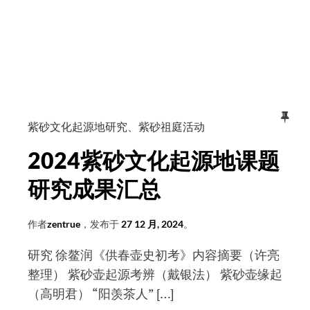
读
课
懂
题
紫
组
砂
组
起
长
源
许
地
亮
紫砂文化起源地研究
、
紫砂祖庭活动
之
2024紫砂文化起源地课题
争
研究成果汇总
作者
zentrue
，发布于
27 12 月, 2024
。
研究 徐鳌润《供春壶史初考》内容摘要（许亮
整理） 紫砂壶起源考辨（戴银法） 紫砂壶缘起
（高明君） “阳羡茶人” […]