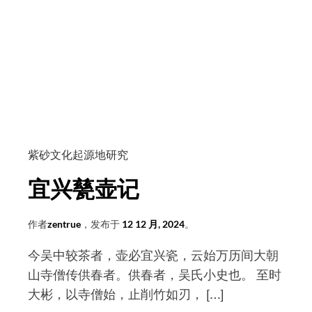
“世
间
茶
具
堪
为
首”
——
紫砂文化起源地研究
国
家
宜兴甆壶记
博
物
作者
zentrue
，发布于
12 12 月, 2024
。
馆
藏
今吴中较茶者，壶必宜兴瓷，云始万历间大朝
供
山寺僧传供春者。供春者，吴氏小史也。 至时
春
大彬，以寺僧始，止削竹如刃， […]
款