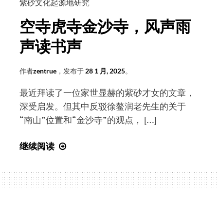
祖
紫砂文化起源地研究
振
是
民
空寺虎寺金沙寺，风声雨
财
颁
神
声读书声
发
中
国
作者
zentrue
，发布于
28 1 月, 2025
。
宜
最近拜读了一位家世显赫的紫砂才女的文章，
兴
深受启发。但其中反驳徐鳌润老先生的关于
紫
“南山”位置和“金沙寺”的观点， […]
砂
文
空
继续阅读
化
寺
重
虎
要
寺
起
金
源
沙
地