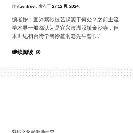
作者
zentrue
，发布于
27 12 月, 2024
。
编者按：宜兴紫砂技艺起源于何处？之前主流
学术界一般都认为是宜兴市湖㳇镇金沙寺，但
本世纪初台湾学者徐鳌润老先生曾 […]
徐
继续阅读
鳌
润
《供
春
壶
史
初
考》
内
容
紫砂文化起源地研究