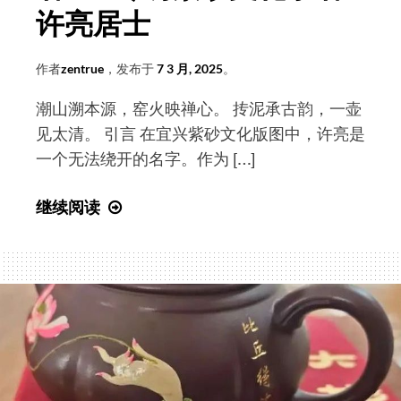
许亮居士
作者
zentrue
，发布于
7 3 月, 2025
。
潮山溯本源，窑火映禅心。 抟泥承古韵，一壶
见太清。 引言 在宜兴紫砂文化版图中，许亮是
一个无法绕开的名字。作为 […]
重
继续阅读
构
紫
砂
历
史
叙
事
的