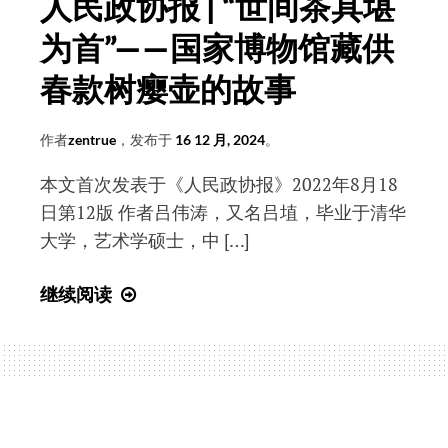
人民政协报 | “世间茶具堪
化
为首”——国家博物馆藏供
的
始
春款树瘿壶的故事
祖”
吴
作者
zentrue
，发布于
16 12 月, 2024
。
仕
本文首次发表于《人民政协报》2022年8月18
日第12版 作者吕伟涛，又名吕埴，毕业于清华
大学，艺术学硕士，中 […]
人
继续阅读
民
政
协
报
|