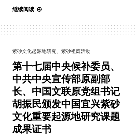
紫
继续阅读
砂
文
化
起
源
紫砂文化起源地研究
、
紫砂祖庭活动
地，
第十七届中央候补委员、
看
看
中共中央宣传部原副部
AI
长、中国文联原党组书记
怎
么
胡振民颁发中国宜兴紫砂
说？
文化重要起源地研究课题
成果证书