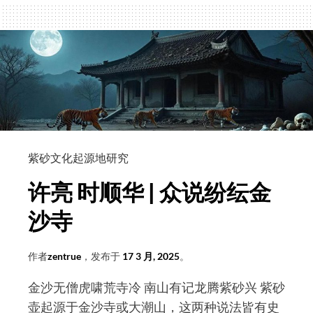
祖
庭
常
清
法
师
出
席
“第
紫砂文化起源地研究
四
许亮 时顺华 | 众说纷纭金
届
亚
沙寺
洲
佛
作者
zentrue
，发布于
17 3 月, 2025
。
教
金沙无僧虎啸荒寺冷 南山有记龙腾紫砂兴 紫砂
文
壶起源于金沙寺或大潮山，这两种说法皆有史
化