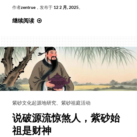
作者
zentrue
，发布于
12 2 月, 2025
。
第
继续阅读
十
七
届
中
央
候
补
委
员、
中
紫砂文化起源地研究
、
紫砂祖庭活动
共
说破源流惊煞人，紫砂始
中
央
祖是财神
宣