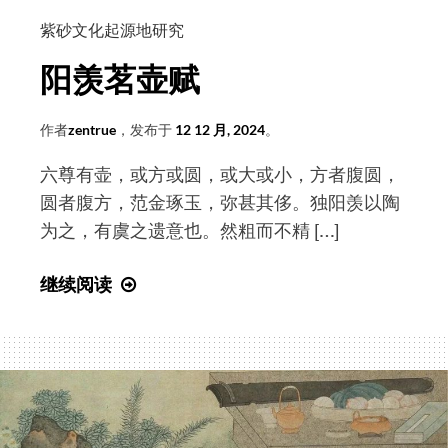
紫砂文化起源地研究
阳羡茗壶赋
作者
zentrue
，发布于
12 12 月, 2024
。
六尊有壶，或方或圆，或大或小，方者腹圆，
圆者腹方，范金琢玉，弥甚其侈。独阳羡以陶
为之，有虞之遗意也。然粗而不精 […]
阳
继续阅读
羡
茗
壶
赋