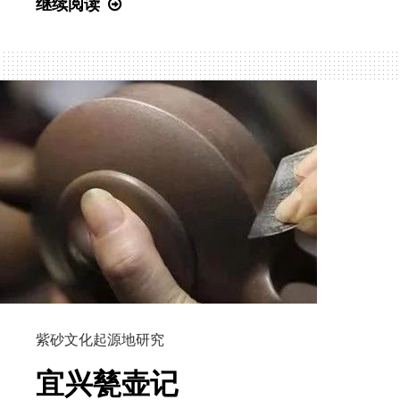
人
继续阅读
民
政
协
报
|
“世
间
茶
具
堪
为
首”
——
紫砂文化起源地研究
国
家
宜兴甆壶记
博