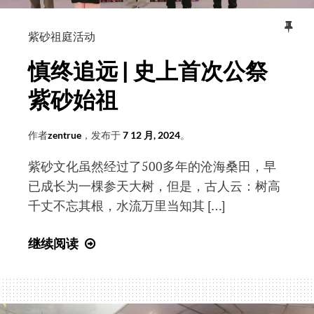
讨
会
紫砂祖庭活动
慎终追远 | 史上首次公祭
紫砂始祖
作者
zentrue
，发布于
7 12 月, 2024
。
紫砂文化虽然经过了500多年的沧海桑田，早
已成长为一棵参天大树，但是，古人云：树高
千丈不忘其根，水流万里当知其 […]
慎
继续阅读
终
追
远