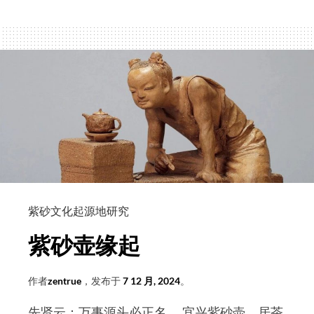
会
兴
在
紫
京
砂
召
文
开
化
主
要
起
源
地
研
紫砂文化起源地研究
究
课
紫砂壶缘起
题
在
作者
zentrue
，发布于
7 12 月, 2024
。
大
潮
先贤云：万事源头必正名。 宜兴紫砂壶，居茶