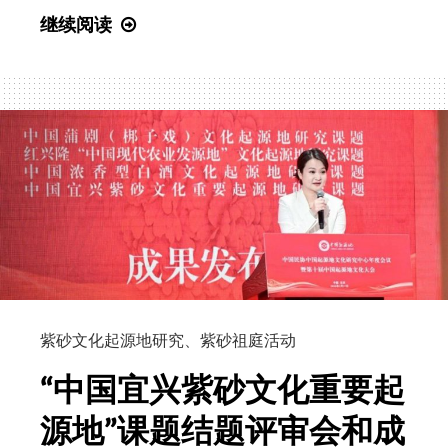
究
福
继续阅读
课
源
题
即
专
壶
家
源
万
——
建
“紫
中
砂
颁
祖
发
庭”
中
揭
央
牌
文
紫砂文化起源地研究
、
紫砂祖庭活动
史
“中国宜兴紫砂文化重要起
研
究
源地”课题结题评审会和成
馆