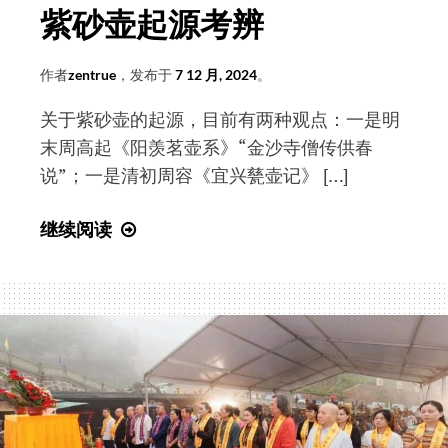
紫砂壶起源考辨
作者
zentrue
，发布于
7 12 月, 2024
。
关于紫砂壶的起源，目前有两种观点：一是明
末周高起《阳羡茗壶系》“金沙寺僧传供春
说”；一是清初周容《宜兴甆壶记》 […]
紫
继续阅读
砂
壶
起
源
考
辨