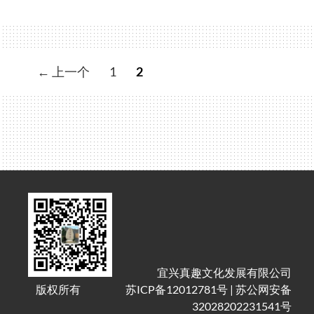
开
先
河
|
文
← 上一个
1
2
首
章
届
导
紫
航
砂
文
化
起
源
地
纪
念
宜兴真趣文化发展有限公司
版权所有
苏ICP备12012781号
|
苏公网安备
会
32028202231541号
暨