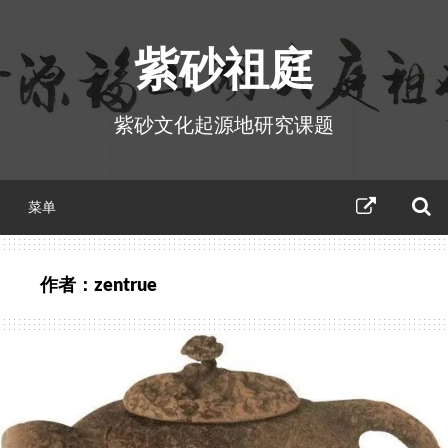
跳
至
紫砂祖庭
正
文
紫砂文化起源地研究课题
紫
菜单
砂
祖
庭
活
作者：
zentrue
动