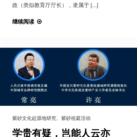
政（类似教育厅厅长），隶属于 […]
“思
继续阅读
向
南
山
拾
堕
樵”
——
南
山
到
底
紫砂文化起源地研究
、
紫砂祖庭活动
在
哪
学贵有疑，岂能人云亦
儿？