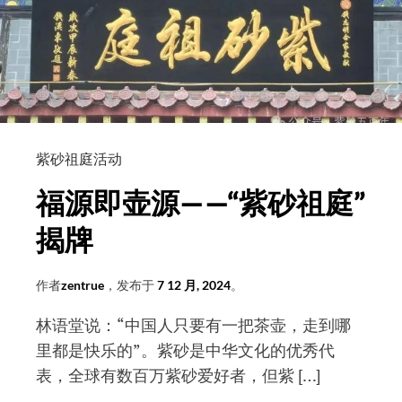
强
向
“中
国
宜
兴
紫砂祖庭活动
紫
砂
福源即壶源——“紫砂祖庭”
文
揭牌
化
重
要
作者
zentrue
，发布于
7 12 月, 2024
。
起
林语堂说：“中国人只要有一把茶壶，走到哪
源
里都是快乐的”。紫砂是中华文化的优秀代
地”
表，全球有数百万紫砂爱好者，但紫 […]
研