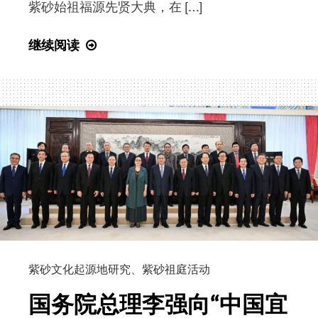
紫砂始祖福源先贤大典，在 […]
首
继续阅读
届
公
祭
紫
砂
始
祖
福
源
先
贤
紫砂文化起源地研究
、
紫砂祖庭活动
祭
文
国务院总理李强向“中国宜