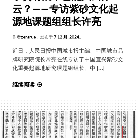
云？——专访紫砂文化起
源地课题组组长许亮
作者
zentrue
，发布于
7 12 月, 2024
。
近日，人民日报中国城市报主编、中国城市品
牌研究院院长常亮在线专访了中国宜兴紫砂文
化重要起源地研究课题组组长、中 […]
学
继续阅读
贵
有
疑，
岂
能
人