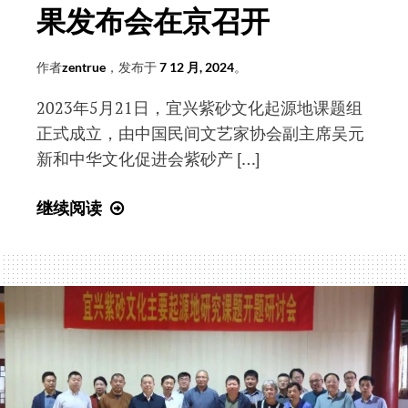
果发布会在京召开
馆
员
聘
作者
zentrue
，发布于
7 12 月, 2024
。
书
2023年5月21日，宜兴紫砂文化起源地课题组
正式成立，由中国民间文艺家协会副主席吴元
新和中华文化促进会紫砂产 […]
“中
继续阅读
国
宜
兴
紫
砂
文
化
重