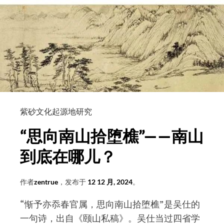
紫
砂
壶
起
源
考
紫砂文化起源地研究
“思向南山拾堕樵”——南山
到底在哪儿？
作者
zentrue
，发布于
12 12 月, 2024
。
“惭予亦忝春官属，思向南山拾堕樵”是吴仕的
一句诗，出自《颐山私稿》。吴仕当过四省学