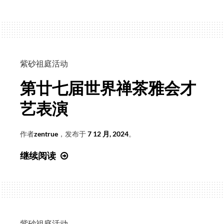
砂
长
史
许
上
亮
的
三
紫砂祖庭活动
本
第廿七届世界禅茶雅会才
书
和
艺表演
三
个
作者
zentrue
，发布于
7 12 月, 2024
。
人
第
继续阅读
廿
七
届
世
界
紫砂祖庭活动