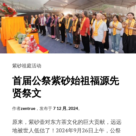
|
史
上
首
次
公
祭
紫
紫砂祖庭活动
砂
始
首届公祭紫砂始祖福源先
祖
贤祭文
作者
zentrue
，发布于
7 12 月, 2024
。
原来，紫砂壶对东方茶文化的巨大贡献，远远
地被世人低估了！2024年9月26日上午，公祭