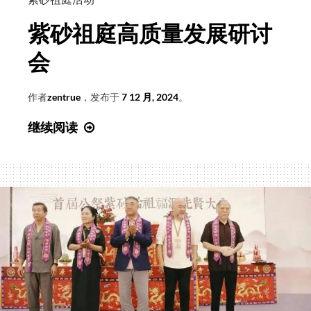
禅
紫砂祖庭高质量发展研讨
茶
雅
会
会
才
作者
zentrue
，发布于
7 12 月, 2024
。
艺
紫
继续阅读
表
砂
演
祖
庭
高
质
量
发
展
研