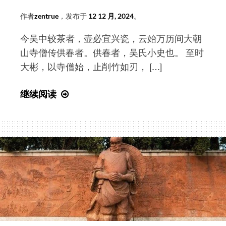
物
作者
zentrue
，发布于
12 12 月, 2024
。
馆
藏
今吴中较茶者，壶必宜兴瓷，云始万历间大朝
供
山寺僧传供春者。供春者，吴氏小史也。 至时
春
大彬，以寺僧始，止削竹如刃， […]
款
树
宜
继续阅读
瘿
兴
壶
甆
的
壶
故
记
事