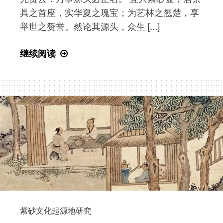
山
具之首座，实华夏之瑰宝；为艺林之翘楚，享
福
举世之赞誉。然论其源头，众生 […]
源
寺
紫
继续阅读
启
砂
动
壶
缘
起
紫砂文化起源地研究