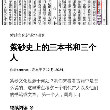
云
亦
云？
——
专
紫砂文化起源地研究
访
紫
紫砂史上的三本书和三个
砂
人
文
化
起
作者
zentrue
，发布于
7 12 月, 2024
。
源
紫砂文化起源于何处？我们来看看古籍中是怎
地
么说的。这里重点考察三个明代古人以及他们
课
的书籍或文章。 第一个人，周高 […]
题
组
紫
继续阅读
组