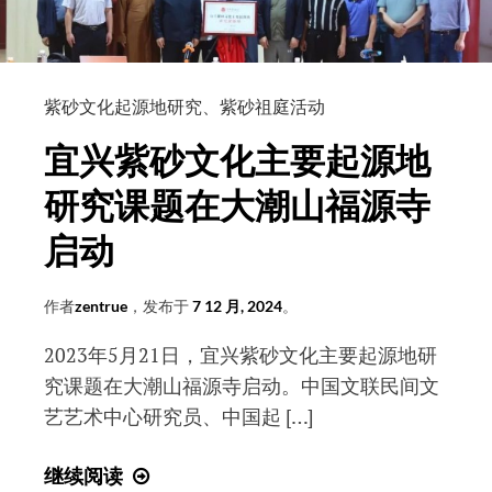
要
起
源
紫砂文化起源地研究
、
紫砂祖庭活动
地”
课
宜兴紫砂文化主要起源地
题
研究课题在大潮山福源寺
结
题
启动
评
审
作者
zentrue
，发布于
7 12 月, 2024
。
会
和
2023年5月21日，宜兴紫砂文化主要起源地研
成
究课题在大潮山福源寺启动。中国文联民间文
果
艺艺术中心研究员、中国起 […]
发
布
宜
继续阅读